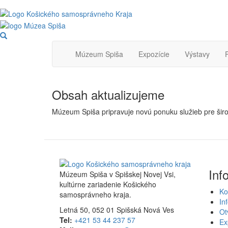
Skočiť
na
hlavný
Main
obsah
Múzeum Spiša
Expozície
Výstavy
navigation
Obsah aktualizujeme
Múzeum Spiša pripravuje novú ponuku služieb pre širo
Inf
Múzeum Spiša v Spišskej Novej Vsi,
kultúrne zariadenie Košického
Ko
samosprávneho kraja.
In
Letná 50, 052 01 Spišská Nová Ves
Ot
Tel:
+421 53 44 237 57
Ex